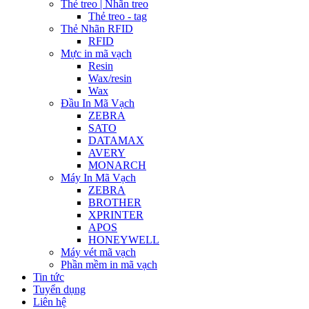
Thẻ treo | Nhãn treo
Thẻ treo - tag
Thẻ Nhãn RFID
RFID
Mực in mã vạch
Resin
Wax/resin
Wax
Đầu In Mã Vạch
ZEBRA
SATO
DATAMAX
AVERY
MONARCH
Máy In Mã Vạch
ZEBRA
BROTHER
XPRINTER
APOS
HONEYWELL
Máy vét mã vạch
Phần mềm in mã vạch
Tin tức
Tuyển dụng
Liên hệ