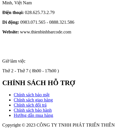
Minh, Việt Nam
Điện thoại:
028.625.73.2.79
Di động:
0983.071.565 - 0888.321.586
Website:
www.thienbinhbarcode.com
Giờ làm việc
Thứ 2 - Thứ 7 ( 8h00 - 17h00 )
CHÍNH SÁCH HỖ TRỢ
Chính sách bảo mật
Chính sách giao hàng
Chính sách đổi trả
Chính sách bảo hành
Hướng dẫn mua hàng
Copyright © 2023
CÔNG TY TNHH PHÁT TRIỂN THIÊN