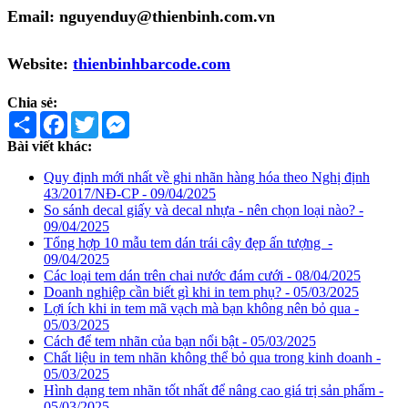
Email: nguyenduy@thienbinh.com.vn
Website:
thienbinhbarcode.com
Chia sẻ:
Share
Facebook
Twitter
Messenger
Bài viết khác:
Quy định mới nhất về ghi nhãn hàng hóa theo Nghị định
43/2017/NĐ-CP - 09/04/2025
So sánh decal giấy và decal nhựa - nên chọn loại nào? -
09/04/2025
Tổng hợp 10 mẫu tem dán trái cây đẹp ấn tượng -
09/04/2025
Các loại tem dán trên chai nước đám cưới - 08/04/2025
Doanh nghiệp cần biết gì khi in tem phụ? - 05/03/2025
Lợi ích khi in tem mã vạch mà bạn không nên bỏ qua -
05/03/2025
Cách để tem nhãn của bạn nổi bật - 05/03/2025
Chất liệu in tem nhãn không thể bỏ qua trong kinh doanh -
05/03/2025
Hình dạng tem nhãn tốt nhất để nâng cao giá trị sản phẩm -
05/03/2025