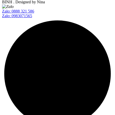
BÌNH
. Designed by Nina
Zalo: 0888 321 586
Zalo: 0983071565