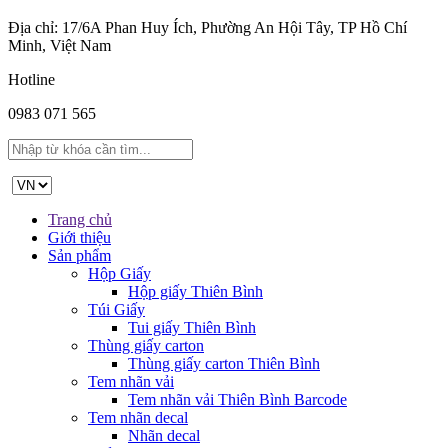
Địa chỉ: 17/6A Phan Huy Ích, Phường An Hội Tây, TP Hồ Chí
Minh, Việt Nam
Hotline
0983 071 565
Trang chủ
Giới thiệu
Sản phẩm
Hộp Giấy
Hộp giấy Thiên Bình
Túi Giấy
Tui giấy Thiên Bình
Thùng giấy carton
Thùng giấy carton Thiên Bình
Tem nhãn vải
Tem nhãn vải Thiên Bình Barcode
Tem nhãn decal
Nhãn decal