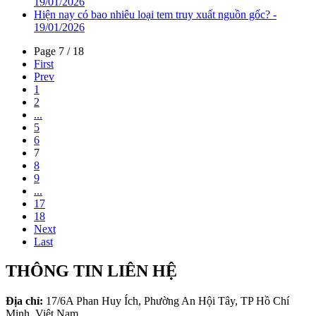
19/01/2026
Hiện nay có bao nhiêu loại tem truy xuất nguồn gốc? -
19/01/2026
Page 7 / 18
First
Prev
1
2
...
5
6
7
8
9
...
17
18
Next
Last
THÔNG TIN LIÊN HỆ
Địa chỉ:
17/6A Phan Huy Ích, Phường An Hội Tây, TP Hồ Chí
Minh, Việt Nam