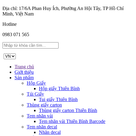
Địa chỉ: 17/6A Phan Huy Ích, Phường An Hội Tây, TP Hồ Chí
Minh, Việt Nam
Hotline
0983 071 565
Trang chủ
Giới thiệu
Sản phẩm
Hộp Giấy
Hộp giấy Thiên Bình
Túi Giấy
Tui giấy Thiên Bình
Thùng giấy carton
Thùng giấy carton Thiên Bình
Tem nhãn vải
Tem nhãn vải Thiên Bình Barcode
Tem nhãn decal
Nhãn decal