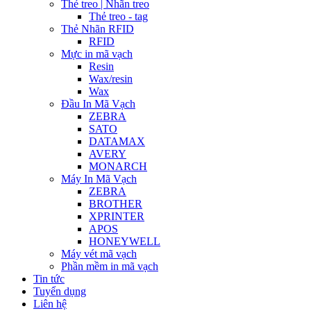
Thẻ treo | Nhãn treo
Thẻ treo - tag
Thẻ Nhãn RFID
RFID
Mực in mã vạch
Resin
Wax/resin
Wax
Đầu In Mã Vạch
ZEBRA
SATO
DATAMAX
AVERY
MONARCH
Máy In Mã Vạch
ZEBRA
BROTHER
XPRINTER
APOS
HONEYWELL
Máy vét mã vạch
Phần mềm in mã vạch
Tin tức
Tuyển dụng
Liên hệ