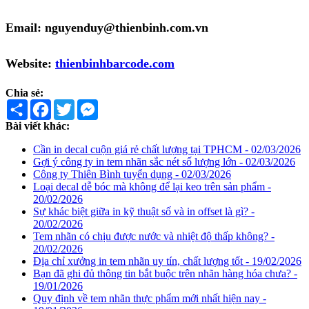
Email: nguyenduy@thienbinh.com.vn
Website:
thienbinhbarcode.com
Chia sẻ:
Share
Facebook
Twitter
Messenger
Bài viết khác:
Cần in decal cuộn giá rẻ chất lượng tại TPHCM - 02/03/2026
Gợi ý công ty in tem nhãn sắc nét số lượng lớn - 02/03/2026
Công ty Thiên Bình tuyển dụng - 02/03/2026
Loại decal dễ bóc mà không để lại keo trên sản phẩm -
20/02/2026
Sự khác biệt giữa in kỹ thuật số và in offset là gì? -
20/02/2026
Tem nhãn có chịu được nước và nhiệt độ thấp không? -
20/02/2026
Địa chỉ xưởng in tem nhãn uy tín, chất lượng tốt - 19/02/2026
Bạn đã ghi đủ thông tin bắt buộc trên nhãn hàng hóa chưa? -
19/01/2026
Quy định về tem nhãn thực phẩm mới nhất hiện nay -